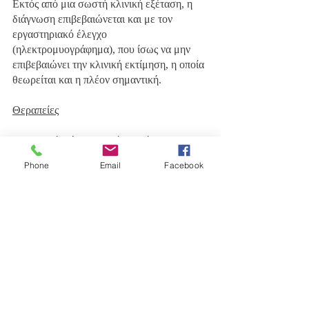
Εκτός από μια σωστή κλινική εξέταση, η 
διάγνωση επιβεβαιώνεται και με τον 
εργαστηριακό έλεγχο 
(ηλεκτρομυογράφημα), που ίσως να μην 
επιβεβαιώνει την κλινική εκτίμηση, η οποία 
θεωρείται και η πλέον σημαντική. 
Θεραπείες
Η θεραπεία είναι δυνατόν να είναι 
συντηρητική ή χειρουργική. Υπάρχουν 
Phone
Email
Facebook
πολλές διαφορετικές θεραπείες για το 
σύνδρομο καρπιαίου σωλήνα, αλλά δεν 
λειτουργούν όλες σε όλους. Ο λόγος γι’ 
αυτό είναι ότι ορισμένες μορφές της 
πάθησης προκαλούν μακροχρόνια 
προβλήματα στο χέρι και ορισμένες, πιο 
ελαφρές μορφές, μπορεί να βελτιωθούν 
χωρίς ιατρική περίθαλψη. 